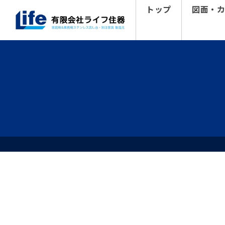
トップ
図面・