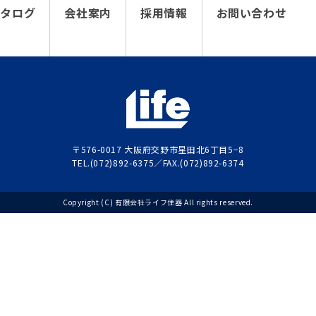
カタログ
会社案内
採用情報
お問い合わせ
〒576-0017 大阪府交野市星田北6丁目5−8
TEL.(072)892-6375／FAX.(072)892-6374
Copyright (C) 有限会社ライフ住器 All rights reserved.