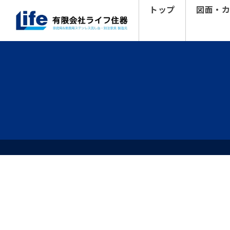
トップ
図面・