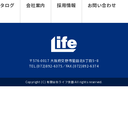
カタログ
会社案内
採用情報
お問い合わせ
〒576-0017 大阪府交野市星田北6丁目5−8
TEL.(072)892-6375／FAX.(072)892-6374
Copyright (C) 有限会社ライフ住器 All rights reserved.